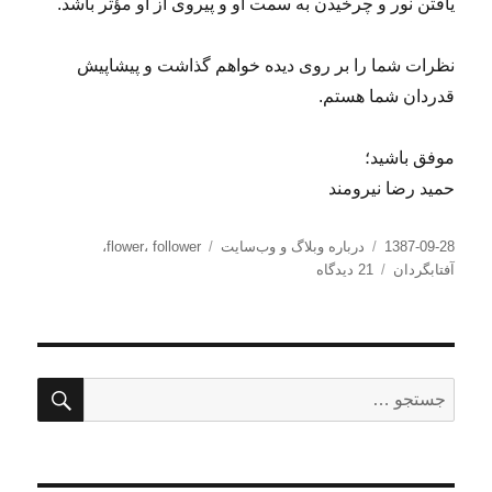
یافتن نور و چرخیدن به سمت او و پیروی از او مؤثر باشد.
نظرات شما را بر روی دیده خواهم گذاشت و پیشاپیش
قدردان شما هستم.
موفق باشید؛
حمید رضا نیرومند
ارسال
دسته‌ها
برچسب‌ها
1387-09-28
درباره وبلاگ و وب‌سایت
follower
،
flower
،
شده
برای
آفتابگردان
21 دیدگاه
در
به
نام
آغازگر
هستی
جستج
جستجو
برای: