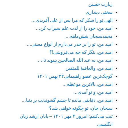
زیارت حسین
سختی دینداری
الهی تو را شکر که مرا پس از علی آفریدی…
امید من، خود را از لذت علم سیراب کن…
محمدسبحان شش‌ماهه…
امید من، تو را بر حذر می‌دارم از انواع مستی…
امید من، بنگر که چه می‌فروشی!؟
امید من، به عبد الله الصالحین بپیوند تا …
امید من، والعاقبة للمتقین
کوچک‌ترین عضو راهپیمایی۲۲ بهمن ۱۴۰۱
امید من، بالاترین موعظه…
امید من، و تو آمدی…
امید من، دقایقی مانده تا چشم گشوندنت بر دنیا…
سبحان جان، تو چگونه خواهی شد؟
ثبت می‌کنیم: امروز ۴ مهر ۱۴۰۱ – پایان ارشد زبان
انگلیسی