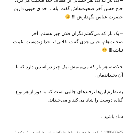
– یک بار که یک نفر حسابی از الطاف خدا صحبت می‌کرد،
حاج حسن آخر صحبت‌هاش گفت: بله… خدای خوبی داریم،
حضرت عباس نگهدارش!!!!
– یک بار که می‌گفتم نگران فلان چیز هستم، آخر
صحبت‌هام، خیلی جدی گفت: فلانی! تا خدا زنده‌ست، غمت
نباشه!!!
خلاصه، هر بار که می‌بینمش، یک چیز در آستین دارد که با
آن بخنداندمان.
به نظرم این‌ها ترفندهای جالبی است که به دور از هر نوع
گناه، دوست را شاد می‌کند و می‌خنداند.
شاد باشید…
ارسال
دسته‌ها
برچسب‌ه
1388-08-25
کمی خنده
،
نقل قول‌ها (احادیث، روایات و ...)
،
نکته