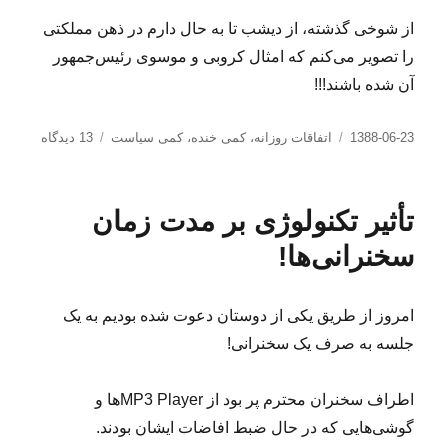
از شوخی گذشته، از دیشب تا به حال دارم در ذهن مملکتی
را تصویر می‌کنم که امثال کروبی و موسوی رئیس‌جمهور
آن شده باشند!!!
ارسال
دسته‌ها
برای
1388-06-23
اتفاقات روزانه
،
کمی خنده
،
کمی سیاست
13 دیدگاه
شده
آقای
در
موسوی!
چند
تأثیر تکنولوژی بر مدت زمان
می‌گیری
گریه
سخنرانی‌ها!
کنی؟
امروز از طریق یکی از دوستان دعوت شده بودیم به یک
جلسه به صرف یک سخنرانی!
اطراف سخنران محترم پر بود از MP3 Playerها و
گوشی‌هایی که در حال ضبط افاضات ایشان بودند.