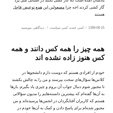
یادشان امده است که گاز کشی بکنند در استانی مثل یزد
گاز کشی کردند اخه چرا
مصعولین
این
همع توعیض قاحل
هستند
ارسال
دسته‌ها
برای
1389-08-15
کمی خنده
،
کمی سیاست
دیدگاهی بنویسید
شده
درد
در
دل
مردم!
همه چیز را همه کس دانند و همه
کس هنوز زاده نشده اند
خودم از افرادی هستم که دوست دارم دانشجوها در
کلاس‌ها سؤال‌های سخت بپرسند و من را به چالش بکشند
تا مجبور شوم دنبال جواب آن بروم و چیزی یاد بگیرم. بارها
به آن‌ها گفته‌ام که بیشترین دانسته‌هایم را مدیون سؤالاتی
هستم که کاربران آفتابگردان در انجمن‌ها پرسیده‌اند و من
مجبور شده‌ام برای پاسخ دادن و کمک به آن‌ها خودم در