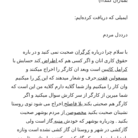
بمباران کنند!!!)
ایمیلی که دریافت کرده‌ایم:
درددل مردم
با سلام چرا درباره
کرگران
صحبت نمی کنید و در باره
حقوق کاری انان و اگر کسی هم که
اطراض
کند حسابش با
کرامل کاتبین
است وبعد ان کارگر را اخراج میکنند و
مسعولین
فقت
حرف و شعار میدهند که این
کر
را میکنیم
وان کار را میکنیم واز شما گلایه دارم گلایه من این است که
شما میرین از کارگر از سر کارش سوال میکنید و اگر
کارگر هم صحبتی بکند
بلا فاصلح
اخراج می شود توی روستا
نشینان صحبت بکنید
مخصوصن
از مردم بوشهر صحبت
بکنید . ودرباره بوشهر که خودش
منبه
گاز است ولی
گازکشی در شهر و روستا ان گاز کشی نشده است وتازه