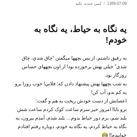
ارسال
دسته‌ها
1389-07-09
کمی خنده
،
نکته
شده
در
یه نگاه به حیاط، یه نگاه به
خودم!
يه رفيق داشتم، از بس بچه​ها مي​گفتن “چاق شدي، چاق
شدي” خيلي بهش برخورده بود! از اون بچه​هاي حساس
روزگار بود.
يه شب بچه​ها بهش پيشنهاد دادن که: فلاني! خوب روزا برو
يه کم بدو، آب کن!
اعصابش از دست خودش ريخت به هم و گفت:
برو بابا! امروز خیر سرم ساعت کوک کردم ساعت شش
بلند شم، برم دور حياط بدوم… بلند شدم، آمدم بيرون، يه
نگاه به حياط کردم، يه نگاه به خودم، دوباره رفتم افتادم
خوابيدم!!