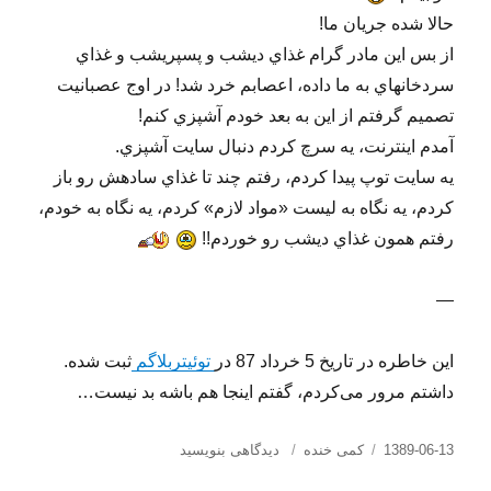
حالا شده جريان ما!
از بس اين مادر گرام غذاي ديشب و پس​پري​شب و غذاي
سردخانه​اي به ما داده، اعصابم خرد شد! در اوج عصبانيت
تصميم گرفتم از اين به بعد خودم آشپزي کنم!
آمدم اينترنت، يه سرچ کردم دنبال سايت آشپزي.
يه سايت توپ پيدا کردم، رفتم چند تا غذاي ساده​ش رو باز
کردم، يه نگاه به ليست «مواد لازم» کردم، يه نگاه به خودم،
رفتم همون غذاي ديشب رو خوردم!!
—
این خاطره در تاریخ 5 خرداد 87 در
توئیتربلاگم
ثبت شده.
داشتم مرور می‌کردم، گفتم اینجا هم باشه بد نیست…
ارسال
دسته‌ها
برای
1389-06-13
کمی خنده
دیدگاهی بنویسید
شده
یه