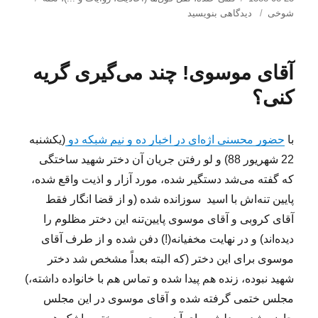
شده
برای
شوخی
دیدگاهی بنویسید
در
خدایا
ما
حال
آقای موسوی! چند می‌گیری گریه
نداریم
به
کنی؟
راه
راست
هدایت
با
حضور محسنی اژه‌ای در اخبار ده و نیم شبکه دو
(یکشنبه
شویم!
22 شهریور 88) و لو رفتن جریان آن دختر شهید ساختگی
که گفته می‌شد دستگیر شده، مورد آزار و اذیت واقع شده،
پایین تنه‌اش با اسید سوزانده شده (و از قضا انگار فقط
آقای کروبی و آقای موسوی پایین‌تنه این دختر مظلوم را
دیده‌اند) و در نهایت مخفیانه(!) دفن شده و از طرف آقای
موسوی برای این دختر (که البته بعداً مشخص شد دختر
شهید نبوده، زنده هم پیدا شده و تماس هم با خانواده داشته،)
مجلس ختمی گرفته شده و آقای موسوی در این مجلس