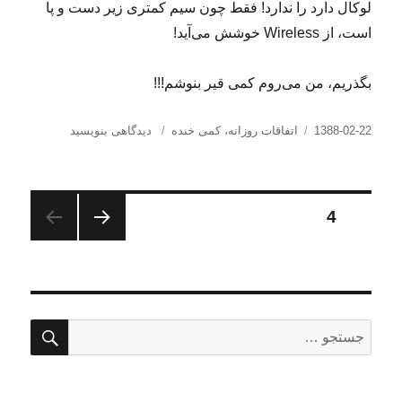
لوکال دارد را ندارد! فقط چون سیم کمتری زیر دست و پا
است، از Wireless خوشش می‌آید!
بگذریم، من می‌روم کمی قیر بنوشم!!!
ارسال
دسته‌ها
برای
1388-02-22
اتفاقات روزانه
،
کمی خنده
دیدگاهی بنویسید
شده
جهنم
در
ایرانی‌ها!
صفحه‌بندی
برگه
4
صفحه
نوشته‌ها
قبلی
جستج
جستجو
برای: