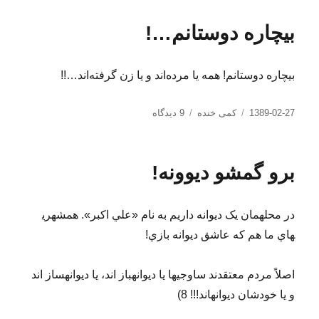
در
نگاه
به
بیچاره دوستانم…!
حیاط،
یه
نگاه
بیچاره دوستانم! همه یا مرده‌اند و یا زن گرفته‌اند…!!
به
خودم!
ارسال
دسته‌ها
برای
1389-02-27
کمی خنده
9 دیدگاه
شده
بیچاره
در
دوستانم…!
برو گمشو ديوونه!
در محله​مان يک ديوانه داريم به نام «علي اکبر». همشهري​
هاي ما هم که عاشق ديوانه بازي!
اصلاً مردم معتقدند ساوجي​ها يا ديوانه​باز اند، يا ديوانه​ساز اند
و يا خودشان ديوانه​اند!!! 8)