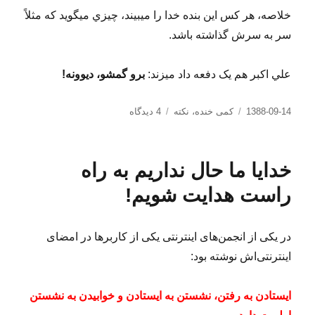
خلاصه، هر کس اين بنده خدا را مي​بيند، چيزي مي​گويد که مثلاً
سر به سرش گذاشته باشد.
علي اکبر هم يک دفعه داد مي​زند:
برو گمشو، ديوونه!
ارسال
دسته‌ها
برای
1388-09-14
کمی خنده
،
نکته
4 دیدگاه
شده
برو
در
گمشو
ديوونه!
خدایا ما حال نداریم به راه
راست هدایت شویم!
در یکی از انجمن‌های اینترنتی یکی از کاربرها در امضای
اینترنتی‌اش نوشته بود:
ایستادن به رفتن، نشستن به ایستادن و خوابیدن به نشستن