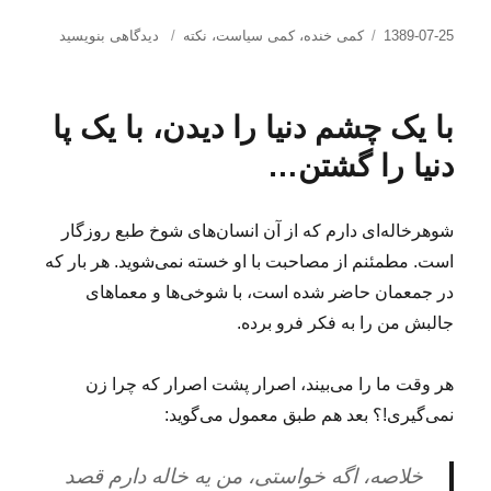
ارسال
دسته‌ها
برای
1389-07-25
کمی خنده
،
کمی سیاست
،
نکته
دیدگاهی بنویسید
شده
همه
در
چیز
را
با یک چشم دنیا را دیدن، با یک پا
همه
کس
دنیا را گشتن…
دانند
و
همه
شوهرخاله‌ای دارم که از آن انسان‌های شوخ طبع روزگار
کس
است. مطمئنم از مصاحبت با او خسته نمی‌شوید. هر بار که
هنوز
زاده
در جمعمان حاضر شده است، با شوخی‌ها و معماهای
نشده
جالبش من را به فکر فرو برده.
اند
هر وقت ما را می‌بیند، اصرار پشت اصرار که چرا زن
نمی‌گیری!؟ بعد هم طبق معمول می‌گوید:
خلاصه، اگه خواستی، من یه خاله دارم قصد