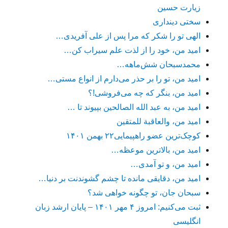
زیارت حسین
سختی دینداری
الهی تو را شکر که مرا پس از علی آفریدی…
امید من، خود را از لذت علم سیراب کن…
محمدسبحان شش‌ماهه…
امید من، تو را بر حذر می‌دارم از انواع مستی…
امید من، بنگر که چه می‌فروشی!؟
امید من، به عبد الله الصالحین بپیوند تا …
امید من، والعاقبة للمتقین
کوچک‌ترین عضو راهپیمایی۲۲ بهمن ۱۴۰۱
امید من، بالاترین موعظه…
امید من، و تو آمدی…
امید من، دقایقی مانده تا چشم گشوندنت بر دنیا…
سبحان جان، تو چگونه خواهی شد؟
ثبت می‌کنیم: امروز ۴ مهر ۱۴۰۱ – پایان ارشد زبان
انگلیسی