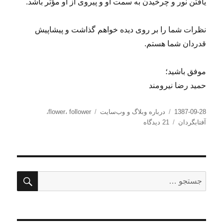
یافتن نور و چرخیدن به سمت او و پیروی از او مؤثر باشد.
نظرات شما را بر روی دیده خواهم گذاشت و پیشاپیش
قدردان شما هستم.
موفق باشید؛
حمید رضا نیرومند
ارسال
دسته‌ها
برچسب‌ها
1387-09-28
درباره وبلاگ و وب‌سایت
follower
،
flower
،
شده
برای
آفتابگردان
21 دیدگاه
در
به
نام
آغازگر
هستی
جستج
جستجو
برای: