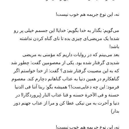
نه، این نوع جریمه هم خوب نیست!
می‌گویم: بگذار به خدا بگویم: خدایا! این جسمم خیلی پر رو
شده! یک مریضی‌ای چیزی بده تا نای گناه کردن نداشته
باشد!
بعد می‌بینم که در روایات داریم که مؤمنی به مریضی
شدیدی گرفتار شده بود. یکی از معصومین گفت: چطور شد
که به این مصیبت گرفتار شدی؟ گفت: از خدا خواستم اگر
گناهکارم در همین دنیا به عذاب گناهانم دچارم کند. معصوم
فرمود: این چه دعایی‌ست!؟ همیشه بگو: ربنا آتنا فی الدنیا
حسنة و فی الآخرة حسنه و قنا عذاب النار (پروردگارا! در
دنیا و آخرت به من نیکی عطا کن و مرا از عذاب جهنم دور
بدار)
نه، این نوع جریمه هم خوب نیست!