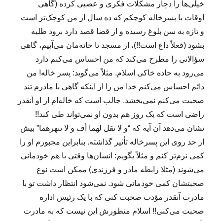
خیلی‌ها را دچار مشکلات فکری و عصبی کرده (گاهی
اوقات با پسرخاله کوچکم که ده سال از من کوچک‌تر است
و تازه به سن بلوغ رسیده و از قضا قصد دارد برود طلبه
بشود (فعلاً داغ است!!)، از مسجد تا خانه‌مان می‌آییم، گاهی
سؤالاتی را مطرح می‌کند که من احساس می‌کنم دارد
می‌رود به جاده خاکی اسلام. مثلاً می‌گوید: پسر خاله! من
دائم احساس می‌کنم خدا من را از اینکه گاهی با مادرم تند
صحبت می‌کنم نمی‌بخشد. جالب است که خاله‌ام از او آنقدر
راضی است که یک روز هم بدون او نمی‌تواند طی کند!!
نشان می‌دهد آن آیه که “و لا تقل لهما أف و لا تنهرهما” بیش
از حد روی این پسرخاله تأثیر گذاشته. بنابراین مجبورم او را
کمی نرم‌تر کنم و مثلاً بگویم: انسان‌ها وقتی با هم خودمانی
می‌شوند (مثلا رابطه مادر و فرزندی) ممکن است نوع
صحبتشان کمی خودمانی شود. نمی‌شود انتظار داشت تو با
مادرت آنقدر مؤدب صحبت کنی که با یک رئیس اداره
صحبت می‌کنی!! اسلام منظورش این نیست که به مادرت