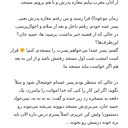
از اذان مغرب بیایم مغازه پدرش و با هم برویم مسجد.
زمان موعود(!) فرا رسید و من رفتم مغازه پدرش یعنی
پسر عمه خودم. رفتم داخل و بعد از سلام و احوال‌پرسی،
در حالی که از قضیه خبر نداشت، پرسید: ها، حمید جان؟
این‌طرف‌ها؟
گفتم: پسر عمه! می‌خواهم پسرت را مسجدی کنم!
قرار
است امشب شب اول مسجد رفتنش باشد و از این به بعد
هم اگر خواست بیاید مسجد ما.
در حالی که منتظر بودم پسر عمه‌ام خوشحال شود و مثلاً
بگوید: اگر این کار را کنی که خدا امواتت را بیامرزد، یک
دفعه به مسخره زد زیر خنده و گفت: نه نه نه نه، نمی‌خواد
حمید جان، می‌بری‌ش مسجد دیوونه می‌شه می‌مونه رو
دستمون! ولش کن عزیزم، اصلاً پسرم درس داره الان باید
بره خونه درسش رو بخونه…