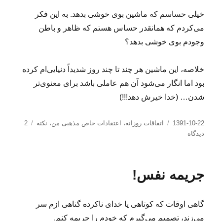
خیلی حساسم که ماشین بوی خوشی بدهد. به این فکر
می‌کردم که همانقدر حساس هستم که ظاهر و باطن
وجودم بوی خوشی بدهد؟
خلاصه، این ماشین هر چند تا چند روز شدیداً دنیایی‌ام کرده
بود اما انگار می‌شود آن هم عاملی باشد برای معنوی‌تر
شدن… (خدا خیرش دهد!!!)
ارسال
دسته‌ها
1391-10-22
اتفاقات روزانه
،
اعتقادات خاص مذهبی من
،
نکته
2
شده
برای
دیدگاه
در
دفترچه
راهنما!
جریمه نفس!
گاهی اوقات که کوتاهی یا خدای ناکرده گناهی ازم سر
می‌زند، تصمیم می‌گیرم که خودم را جریمه کنم.