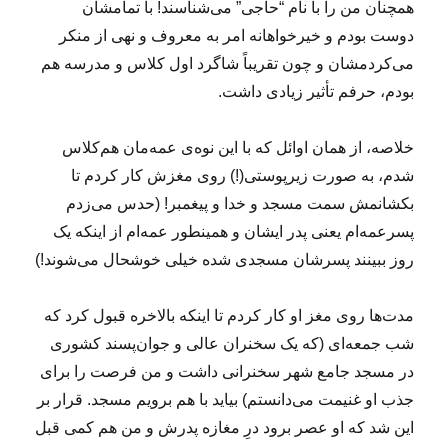
همچنان من را با نام “حاجی” می‌شناسند! با تمامشان
دوست بودم و خیرخواهانه امر به معروف و نهی از منکر
می‌کردمشان و چون تقریباً شاگرد اول کلاس و مدرسه هم
بودم، حرفم تأثیر زیادی داشت.
خلاصه، از همان اوائل که با این نوه‌ی عمه‌مان هم‌کلاس
شدم، به صورت زیرپوستی(!) روی مغزش کار کردم تا
بکشانمش سمت مسجد و خدا و پیغمبر! (حدس می‌زدم
پسرعمه‌ام یعنی پدر ایشان و همینطور عمه‌ام از اینکه یک
روز ببینند پسرشان مسجدی شده خیلی خوشحال می‌شوند!)
مدت‌ها روی مغز او کار کردم تا اینکه بالاخره قبول کرد که
شب جمعه‌ای (که یک سخنران عالی و جوان‌پسند کشوری
در مسجد جامع شهر سخنرانی داشت و من فرصت را برای
جذب او غنیمت می‌دانستم) بیاید با هم برویم مسجد. قرار بر
این شد که او عصر برود درِ مغازه پدرش و من هم کمی قبل