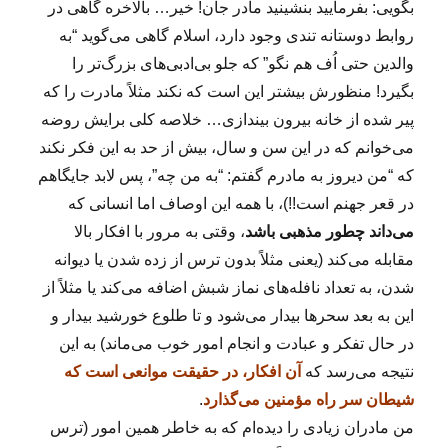
بگویی: بفرمایید بنشینید مادر جان! خیر… بالاخره گاهی در
روابط دوستانه تندی وجود دارد، اسلام گاهی می‌گوید “به
والدین حتی اُف هم نگو” که جلو بی‌ادبی‌های بزرگ‌تر را
بگیرد! منظورش بیشتر این است که نکند مثلاً مادرت را که
پیر شده از خانه بیرون بیندازی… خلاصه کلی برایش روضه
می‌خوانم که در این سن و سال، بیش از حد به این فکر نکند
که “من دیروز به مادرم گفتم: “به من چه”، پس لابد جایگاهم
در قعر جهنم است!!)، با همه این اوصاف اما انسانی که
می‌داند چطور مذهبی باشد
، وقتی به مرور با افکار بالا
مقابله می‌کند (یعنی مثلاً بدون ترس از زده شدن یا دیوانه
شدن، به تعداد نافله‌های نماز شبش اضافه می‌کند یا مثلاً از
این به بعد سحرها بیدار می‌شود و تا طلوع خورشید بیدار و
در حال تفکر و عبادت و انجام امور خوب می‌ماند) به این
نتیجه می‌رسد که
آن افکار، در حقیقت موانعی است که
شیطان سر راه مؤمنین می‌گذارد
.
من مادران زیادی را دیده‌ام که به خاطر همین امور (ترس