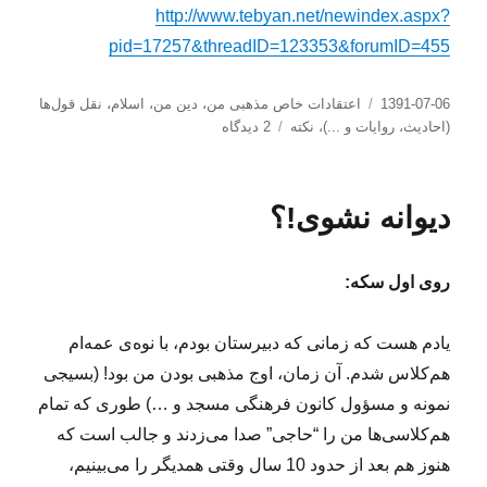
http://www.tebyan.net/newindex.aspx?
pid=17257&threadID=123353&forumID=455
ارسال
دسته‌ها
1391-07-06
اعتقادات خاص مذهبی من
،
دین من، اسلام
،
نقل قول‌ها
شده
برای
(احادیث، روایات و ...)
،
نکته
2 دیدگاه
در
تعریف
زیبای
حکمت
دیوانه نشوی!؟
روی اول سکه:
یادم هست که زمانی که دبیرستان بودم، با نوه‌ی عمه‌ام
هم‌کلاس شدم. آن زمان، اوج مذهبی بودن من بود! (بسیجی
نمونه و مسؤول کانون فرهنگی مسجد و …) طوری که تمام
هم‌کلاسی‌ها من را “حاجی” صدا می‌زدند و جالب است که
هنوز هم بعد از حدود 10 سال وقتی همدیگر را می‌بینیم،