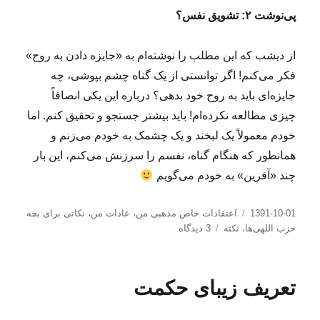
پی‌نوشت ۲: تشویق نفس؟
از دیشب که این مطلب را نوشته‌ام به «جایزه دادن به روح»
فکر می‌کنم! اگر توانستی از یک گناه چشم بپوشی، چه
جایزه‌ای باید به روح خود بدهی؟ درباره این یکی انصافاً
چیزی مطالعه نکرده‌ام! باید بیشتر جستجو و تحقیق کنم. اما
خودم معمولاً یک لبخند و یک چشمک به خودم می‌زنم و
همانطور که هنگام گناه، نفسم را سرزنش می‌کنم، این بار
چند «آفرین» به خودم می‌گویم
ارسال
دسته‌ها
1391-10-01
اعتقادات خاص مذهبی من
،
عادات من
،
نکاتی برای بچه
شده
برای
حزب اللهی‌ها
،
نکته
3 دیدگاه
در
جریمه
نفس!
تعریف زیبای حکمت