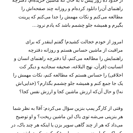
از حدود ده روز پیش تا به حال که ماشین خریده‌ام، دفترچه
راهنمای آن‌را دانلود کرده‌ام و روزانه چند صفحه‌اش را
مطالعه می‌کنم و نکات مهمش را جدا می‌کنم که پرینت
بگیرم و همیشه جلو چشمم باشد که یادم نرود…
امروز از خودم خجالت کشیدم! گفتم اینقدر که برای
مراقبت از ماشین حساس هستم و روزانه دفترچه
راهنمایش را مطالعه می‌کنم، آیا دفترچه راهنمای انسان و
انسانیت (قرآن، نهج البلاغه، صحیفه سجادیه و دیگر کت
اخلاقی) را حساس هستم که مطالعه کنم، نکات مهمش را
یک جا جمع کنم و همیشه جلو چشمم بگذارم؟ (خدایی‌اش
نه!) و حال آن‌که ارزش ماشین کجا و ارزش نفس کجا؟
وقتی از کارگر پمپ بنزین سؤال می‌کردم: آقا! به نظر شما
هر بنزینی می‌شه توی باک این ماشین ریخت؟ و او توضیح
می‌داد که هر از چند گاهی سوپر بزن یا اینکه هر چند باک، در