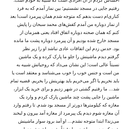
احساس کردم از آن افرادی است که شبیه به خودم است.
رفتیم جایی در مسجد نشستیم؛ بین نماز آمدم که به فرد
کناری‌ام دست بدهم که متوجه شدم همان پیرمرد است! بعد
از نماز دوباره من آمدم کفش‌های محمد سبحان را پایش
کنم که همان صحنه دوباره اتفاق افتاد یعنی همزمان از
مسجد خارج شده بودیم و آن پیرمرد دوباره پشت ما مانده
بود. حدس زدم این اتفاقات عادی نباشد او را زیر نظر
گرفتم دیدم ماشینش را جلو ما پارک کرده و یک ماشین
نسبتاً عالی است؛ این نشان می‌داد که روحیاتش شبیه به
من است و جنس خوب را خوب می‌شناسد و معتقد است یا
باید نخریم یا اگر می‌خریم باید بهترینش را بخریم. قضیه تمام
شد… ما رفتیم گشتی در شهر زدیم و برای خرید یک ابزار،
ماشین را جایی پشت چند ماشین پارک کردم و وارد یک
مغازه که کیلومترها دورتر از مسجد بود شدم. تا رفتم وارد
آن مغازه شوم دیدم یک پیرمرد از مغازه آمد بیرون و لبخند
می‌زند!! ابتدا متوجه نشدم… او آمد برود سوار ماشینش