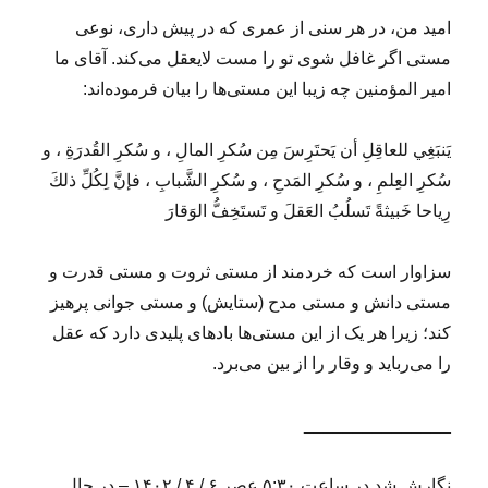
امید من، در هر سنی از عمری که در پیش داری، نوعی
مستی اگر غافل شوی تو را مست لایعقل می‌کند. آقای ما
امیر المؤمنین چه زیبا این مستی‌ها را بیان فرموده‌اند:
يَنبَغِي للعاقِلِ أن يَحتَرِسَ مِن سُكرِ المالِ ، و سُكرِ القُدرَةِ ، و
سُكرِ العِلمِ ، و سُكرِ المَدحِ ، و سُكرِ الشَّبابِ ، فإنَّ لِكُلِّ ذلكَ
رِياحا خَبيثةً تَسلُبُ العَقلَ و تَستَخِفُّ الوَقارَ
سزاوار است كه خردمند از مستى ثروت و مستى قدرت و
مستى دانش و مستى مدح (ستايش) و مستى جوانى پرهيز
كند؛ زيرا هر يک از اين مستی‌ها بادهاى پليدى دارد كه عقل
را مى‌ربايد و وقار را از بين مى‌برد.
_______________
نگارش شد در ساعت ۵:۳۰ عصر ۶ / ۴ / ۱۴۰۲ – در حال