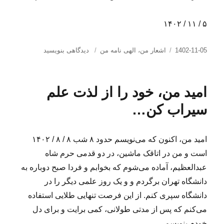
۵ / ۱۱ / ۱۴۰۲
ارسال
دسته‌ها
برای
1402-11-05
اشعار من
،
الهی نامه من
دیدگاهی بنویسید
شده
الهی
در
تو
را
امید من، خود را از لذت علم
شکر
که
سیراب کن…
مرا
پس
از
امید من، اکنون که می‌نویسم حدود ۸ شب ۸ / ۸ / ۱۴۰۲
علی
است و من در اتاقک ماشین، در دو قدمی حرم شاه
آفریدی…
عبدالعظیم، آماده می‌شوم که بخوابم و فردا صبح دوباره به
دانشگاه تهران برگردم و و یک روز علمی دیگر را در
دانشگاه سپری کنم. از این فرصت تنهایی طلایی استفاده
می‌کنم که پس از مدتی طولانی، کمی برایت و برای دل
خودم بنویسم…