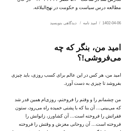
مطالعه درس سیاست و حکومت در نهج‌البلاغه.
ارسال
دسته‌ها
برای
1402-04-06
امید نامه
دیدگاهی بنویسید
شده
امید
در
من،
تو
امید من، بنگر که چه
را
بر
می‌فروشی!؟
حذر
می‌دارم
از
امید من، هر کس در این عالم برای کسب روزی، باید چیزی
انواع
بفروشد تا چیزی به دست آورد.
مستی…
من چشمانم را و وقتم را فروختم، روزی‌ام همین قدر شد
که می‌بینی… آن بنا که با پشتی خمیده راه می‌رود، ستون
فقراتش را فروخته است… آن کشاورز، زانوانش را
فروخته است… آن روحانی مغزش و وقتش را فروخته