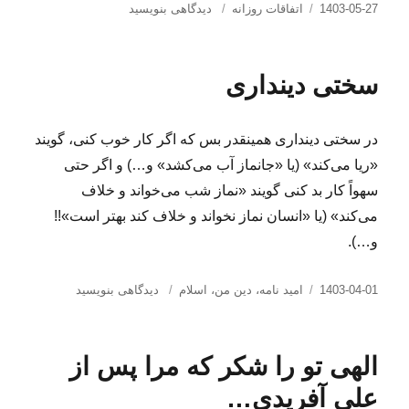
ارسال
دسته‌ها
برای
1403-05-27
اتفاقات روزانه
دیدگاهی بنویسید
شده
ثبت
در
می‌کنیم:
۲۷
سختی دینداری
مرداد
۱۴۰۳
بهترین
در سختی دینداری همینقدر بس که اگر کار خوب کنی، گویند
روز
عمرم؛
«ریا می‌کند» (یا «جانماز آب می‌کشد» و…) و اگر حتی
روز
سهواً کار بد کنی گویند «نماز شب می‌خواند و خلاف
زیارت
می‌کند» (یا «انسان نماز نخواند و خلاف کند بهتر است»!!
حسین
و…).
ارسال
دسته‌ها
برای
1403-04-01
امید نامه
،
دین من، اسلام
دیدگاهی بنویسید
شده
سختی
در
دینداری
الهی تو را شکر که مرا پس از
علی آفریدی…