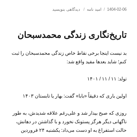
ارسال
دسته‌ها
برای
1404-02-06
امید نامه
دیدگاهی بنویسید
شده
امید
در
من،
زندگی
تاریخ‌نگاری زندگی محمدسبحان
پیچیده
است…
بد نیست اینجا برخی نقاط خاص زندگی محمدسبحان را ثبت
کنم؛ شاید بعدها مفید واقع شد:
تولد: ۱۱ / ۱۱ / ۱۴۰۱
اولین باری که دقیقاً «بابا» گفت: بهار یا تابستان ۱۴۰۳
روزی که صبح بیدار شد و علی‌رغم علاقه شدیدش، به طور
ناگهانی دیگر هرگز پستونک نخورد و با گذاشتن در دهانش،
حالت استفراغ به او دست می‌داد: یکشنبه ۲۴ فروردین