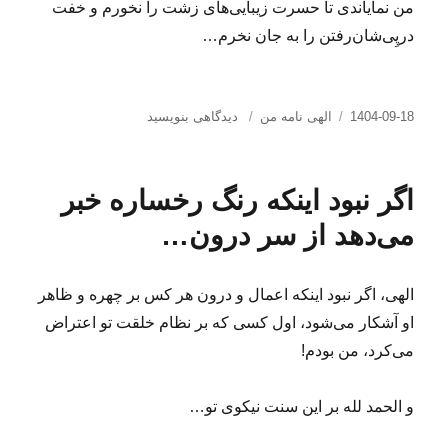
من نمایاندی تا حسرت زیبایی‌های زشت را نخورم و خفت
درپِی‌شان‌رفتن را به جان نخرم…
ارسال
دسته‌ها
برای
1404-09-18
الهی نامه من
دیدگاهی بنویسید
شده
الهی،
در
تو
را
اگر نبود اینکه رنگ رخساره خبر
شکر
بر
می‌دهد از سر درون…
زشتی‌هایی
که
نمایاندی…
الهی، اگر نبود اینکه اعمال و درون هر کس بر چهره و ظاهر
او آشکار می‌شود، اول کسی که بر نظام خلقت تو اعتراض
می‌کرد، من بودم!
و الحمد لله بر این سنت نیکوی تو…