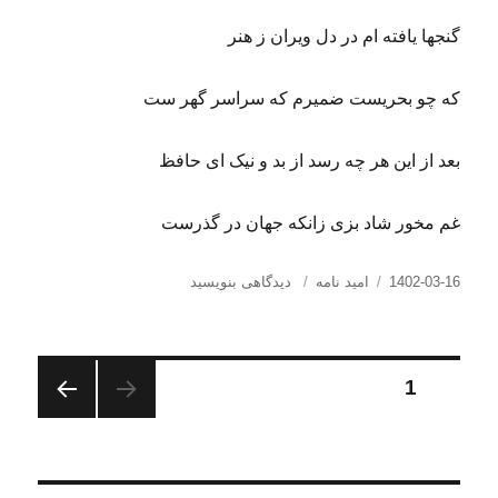
گنجها یافته ام در دل ویران ز هنر
که چو بحریست ضمیرم که سراسر گهر ست
بعد از این هر چه رسد از بد و نیک ای حافظ
غم مخور شاد بزی زانکه جهان در گذرست
ارسال
دسته‌ها
برای
1402-03-16
امید نامه
دیدگاهی بنویسید
شده
امید
در
من،
بنگر
که
صفحه‌بندی
برگه
1
چه
می‌فروشی!؟
صفحه
نوشته‌ها
بعدی