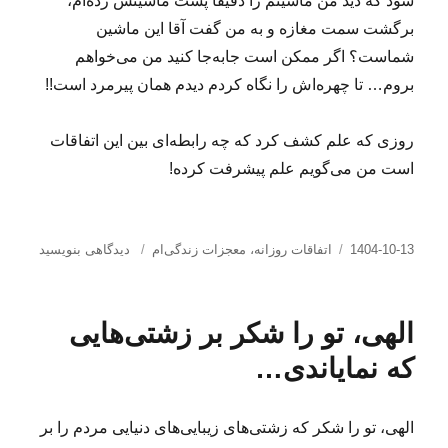
شود که دید من ماشینم را دقیقاً پشت ماشینش زده‌ام،
برگشت سمت مغازه و به من گفت آقا این ماشین
شماست؟ اگر ممکن است جابه‌جا کنید من می‌خواهم
بروم… تا چهره‌اش را نگاه کردم دیدم همان پیرمرد است!!
روزی که علم کشف کرد که چه رابطه‌ای بین این اتفاقات
است من می‌گویم علم پیشرفت کرده!
ارسال
دسته‌ها
برای
1404-10-13
اتفاقات روزانه
،
معجزات زندگی‌ام
دیدگاهی بنویسید
شده
دو
در
اتفاق
عجیب…
الهی، تو را شکر بر زشتی‌هایی
که نمایاندی…
الهی، تو را شکر که زشتی‌های زیبایی‌های دنیایی مردم را بر