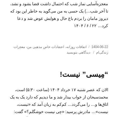
معجزه‌آسایی نماز شب که احتمال داشت قضا بشود و نشد،
تا آخر شب…) یک حسی به من می‌گوید به خاطر این بود که
دیروز مامان را بردم باغ حال و هوایش عوض شد و دعا
کرد… ۲۲ / ۶ / ۱۴۰۴
ارسال
دسته‌ها
1404-06-22
اتفاقات روزانه
،
اعتقادات خاص مذهبی من
،
معجزات
شده
برای
زندگی‌ام
دیدگاهی بنویسید
در
آب
قنات
برای
“مِیسی” نیست!
وضو
الان که عصر شنبه ۱۷ خرداد ۱۴۰۴ (ساعت ۵:۳۰) است،
محمدسبحان از خواب بیدار شد و ما دیدیم که دارد یک به یک
اتاق‌ها و… را می‌گردد… کم‌کم به زبان آمد که «نیست،
نیست»… مادرش پرسید: «چی نیست خوشگلم؟» گفت: