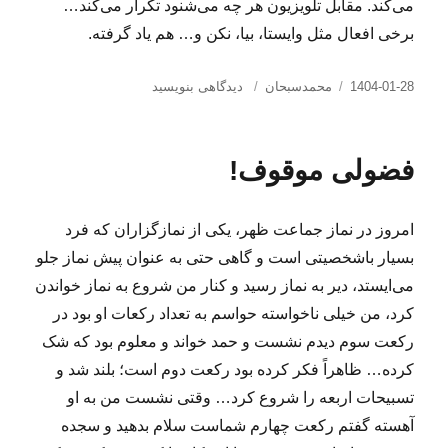
می‌کند. مقابل تلویزیون هر چه می‌شنود تکرار می‌کند…
برخی افعال مثل وایستا، بیا، نکن و… هم یاد گرفته.
ارسال
دسته‌ها
برای
1404-01-28
محمدسبحان
دیدگاهی بنویسید
شده
تاریخ‌نگاری
در
زندگی
محمدسبحان
فضولی موقوف!
امروز در نماز جماعت ظهر، یکی از نمازگزاران که فرد
بسیار باشخصیتی است و گاهی حتی به عنوان پیش نماز جلو
می‌ایستد، دیر به نماز رسید و کنار من شروع به نماز خواندن
کرد، من خیلی ناخواسته حواسم به تعداد رکعات او بود در
رکعت سوم دیدم نشست و حمد خواند و معلوم بود که شک
کرده… ظاهراً فکر کرده بود رکعت دوم است؛ بلند شد و
تسبیحات اربعه را شروع کرد… وقتی نشست من به او
آهسته گفتم رکعت چهارم شماست سلام بدهید و سجده