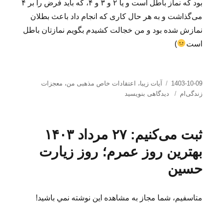
بود که نماز باطل است و یا ۲ و ۳ و ۴، که باید فرض را بر ۴
می‌گذاشت و به هر حال کاری که انجام داد باعث بطلان
نمازش شده بود و من خجالت کشیدم بگویم نمازتان باطل
است
)
ارسال
دسته‌ها
1403-10-09
آیات زیبا
،
اعتقادات خاص مذهبی من
،
معجزات
شده
برای
زندگی‌ام
دیدگاهی بنویسید
در
فضولی
موقوف!
ثبت می‌کنیم: ۲۷ مرداد ۱۴۰۳
بهترین روز عمرم؛ روز زیارت
حسین
متاسفيم، شما مجاز به مشاهده اين نوشته نمي باشيد!