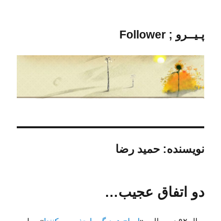
پـیــرو ; Follower
نویسنده:
حمید رضا
دو اتفاق عجیب…