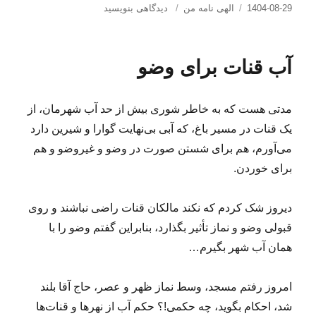
ارسال
دسته‌ها
برای
1404-08-29
الهی نامه من
دیدگاهی بنویسید
شده
اگر
در
نبود
اینکه
آب قنات برای وضو
رنگ
رخساره
خبر
مدتی هست که به خاطر شوری بیش از حد آب شهرمان، از
می‌دهد
از
یک قنات در مسیر باغ، که آبی بی‌نهایت گوارا و شیرین دارد
سر
می‌آورم، هم برای شستن صورت در وضو و غیروضو و هم
درون…
برای خوردن.
دیروز شک کردم که نکند مالکان قنات راضی نباشند و روی
قبولی وضو و نماز تأثیر بگذارد، بنابراین گفتم وضو را با
همان آب شهر بگیرم…
امروز رفتم مسجد، وسط نماز ظهر و عصر، حاج آقا بلند
شد، احکام بگوید، چه حکمی!؟ حکم آب از نهرها و قنات‌ها