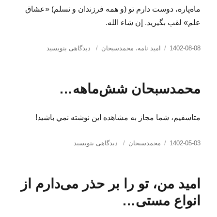
ماه‌پاره، دوست دارم تو (و همه فرزندان و نسلم) «عشاق
علم» لقب بگیرید. إن شاء الله.
ارسال
دسته‌ها
برای
1402-08-08
امید نامه
،
محمدسبحان
دیدگاهی بنویسید
شده
امید
در
من،
خود
محمدسبحان شش‌ماهه…
را
از
لذت
متاسفيم، شما مجاز به مشاهده اين نوشته نمي باشيد!
علم
سیراب
کن…
ارسال
دسته‌ها
برای
1402-05-03
محمدسبحان
دیدگاهی بنویسید
شده
محمدسبحان
در
شش‌ماهه…
امید من، تو را بر حذر می‌دارم از
انواع مستی…